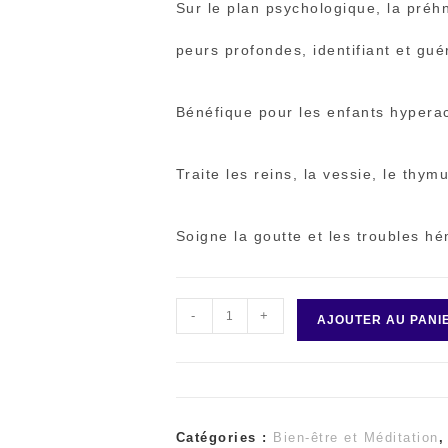
Sur le plan psychologique, la préh
peurs profondes, identifiant et gué
Bénéfique pour les enfants hyperac
Traite les reins, la vessie, le thym
Soigne la goutte et les troubles h
-
+
quantité
AJOUTER AU PANI
de
Prehnite
Catégories :
Bien-être et Méditation
chips