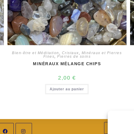
Bien-être et Méditation
,
Cristaux
,
Minéraux et Pierres
Fines
,
Pierres de soins
MINÉRAUX MÉLANGE CHIPS
2,00
€
Ajouter au panier
Adres
Ambar