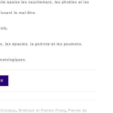
nite apaise les cauchemars, les phobies et les
rissant le mal-être.
tifs.
us, les épaules, la poitrine et les poumons.
ématologiques.
ER
,
Cristaux
,
Minéraux et Pierres Fines
,
Pierres de