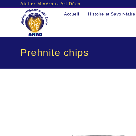
Atelier Minéraux Art Déco
Skip
Accueil
Histoire et Savoir-faire
to
content
Prehnite chips