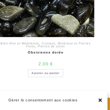
Bien-être et Méditation
,
Cristaux
,
Minéraux et Pierres
Fines
,
Pierres de soins
Obsisienne dorée
2,00
€
Ajouter au panier
Gérer le consentement aux cookies
se :
es et Lagrave