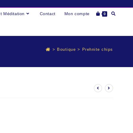
Toggle
et Méditation
Contact
Mon compte
0
website
search
>
Boutique
>
Prehnite chips