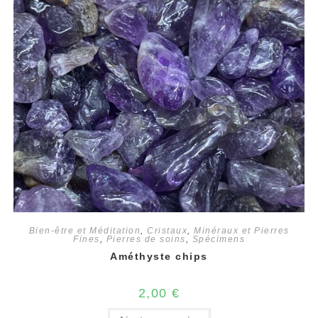
Bien-être et Méditation
,
Cristaux
,
Minéraux et Pierres
Fines
,
Pierres de soins
,
Spécimens
Améthyste chips
2,00
€