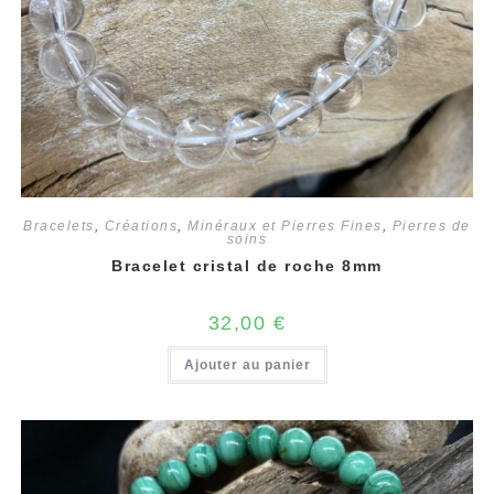
Bracelets
,
Créations
,
Minéraux et Pierres Fines
,
Pierres de
soins
Bracelet cristal de roche 8mm
32,00
€
Ajouter au panier