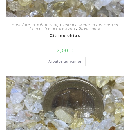
Bien-être et Méditation
,
Cristaux
,
Minéraux et Pierres
Fines
,
Pierres de soins
,
Spécimens
Citrine chips
2,00
€
Ajouter au panier