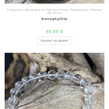
Créations
,
Minéraux et Pierres Fines
,
Pendentifs
,
Pierres
de soins
Astrophyllite
48,00
€
Ajouter au panier