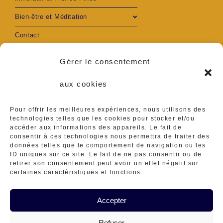
Bien-être et Méditation
Contact
Mon compte
Gérer le consentement
aux cookies
Pour offrir les meilleures expériences, nous utilisons des
S’ouvre
S’ouvre
technologies telles que les cookies pour stocker et/ou
accéder aux informations des appareils. Le fait de
Adresse :
consentir à ces technologies nous permettra de traiter des
Ambares et Lagrave
dans
dans
données telles que le comportement de navigation ou les
ID uniques sur ce site. Le fait de ne pas consentir ou de
Téléphone :
un
un
retirer son consentement peut avoir un effet négatif sur
0629416839
certaines caractéristiques et fonctions.
nouvel
nouvel
S’ouvre
E-mail :
ateliermineraux@gmail.
Accepter
onglet
onglet
dans
S’ouvre
com
dans
Refuser