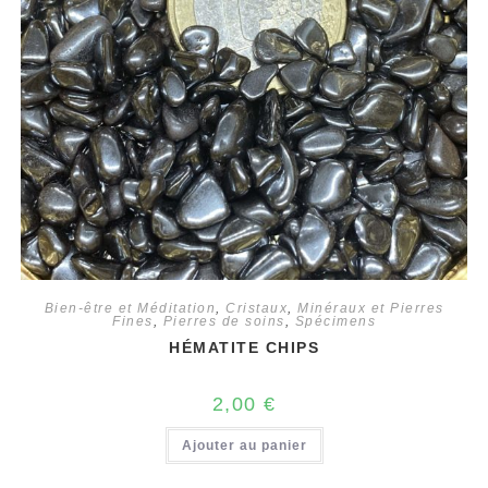
Bien-être et Méditation
,
Cristaux
,
Minéraux et Pierres
Fines
,
Pierres de soins
,
Spécimens
HÉMATITE CHIPS
2,00
€
Ajouter au panier