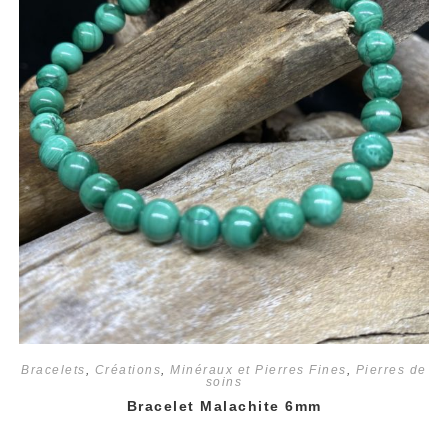
Bracelets
,
Créations
,
Minéraux et Pierres Fines
,
Pierres de
soins
Bracelet Malachite 6mm