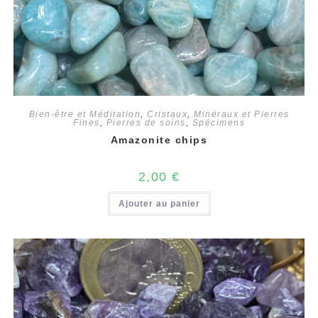
Bien-être et Méditation
,
Cristaux
,
Minéraux et Pierres
Fines
,
Pierres de soins
,
Spécimens
Amazonite chips
2,00
€
Ajouter au panier