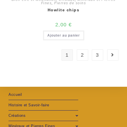
Fines
,
Pierres de soins
Howlite chips
2,00
€
Ajouter au panier
1
2
3
Accueil
Histoire et Savoir-faire
Créations
Minéraux et Pierres Fines