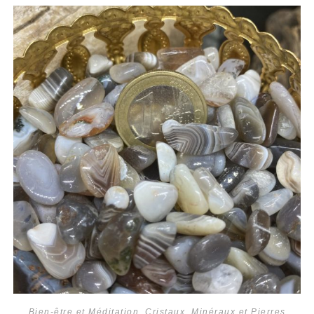
Bien-être et Méditation
,
Cristaux
,
Minéraux et Pierres