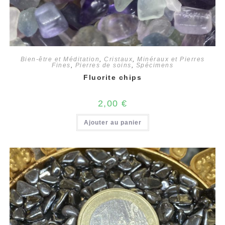
Bien-être et Méditation
,
Cristaux
,
Minéraux et Pierres
Fines
,
Pierres de soins
,
Spécimens
Fluorite chips
2,00
€
Ajouter au panier