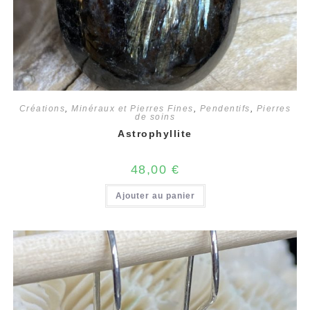
Créations
,
Minéraux et Pierres Fines
,
Pendentifs
,
Pierres
de soins
Astrophyllite
48,00
€
Ajouter au panier