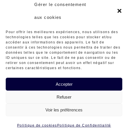
Gérer le consentement
aux cookies
Pour offrir les meilleures expériences, nous utilisons des
S’ouvre
S’ouvre
technologies telles que les cookies pour stocker et/ou
accéder aux informations des appareils. Le fait de
Adresse :
consentir à ces technologies nous permettra de traiter des
Ambares et Lagrave
dans
dans
données telles que le comportement de navigation ou les
ID uniques sur ce site. Le fait de ne pas consentir ou de
Téléphone :
un
un
retirer son consentement peut avoir un effet négatif sur
0629416839
certaines caractéristiques et fonctions.
nouvel
nouvel
S’ouvre
E-mail :
ateliermineraux@gmail.
Accepter
onglet
onglet
dans
S’ouvre
com
dans
Refuser
votre
votre
application
Contact
Mon compte
CGV
Mentions Légales
application
Voir les préférences
Politique de Confidentialité
Politique de cookies (UE)
Conditions générales
Politique de cookies
Politique de Confidentialité