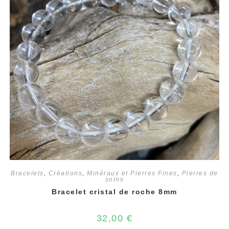
Bracelets
,
Créations
,
Minéraux et Pierres Fines
,
Pierres de
soins
Bracelet cristal de roche 8mm
32,00
€