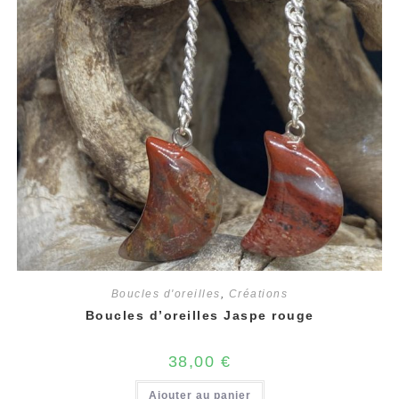
Boucles d'oreilles
,
Créations
Boucles d’oreilles Jaspe rouge
38,00
€
Ajouter au panier