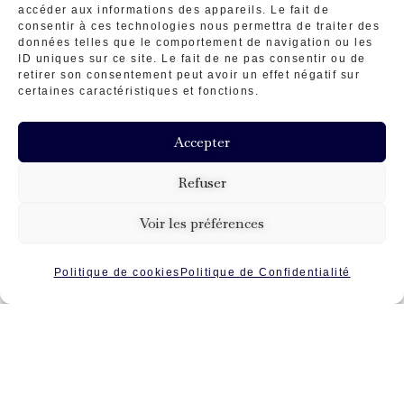
accéder aux informations des appareils. Le fait de
consentir à ces technologies nous permettra de traiter des
données telles que le comportement de navigation ou les
ID uniques sur ce site. Le fait de ne pas consentir ou de
retirer son consentement peut avoir un effet négatif sur
certaines caractéristiques et fonctions.
Gwenaëlle Baud
Accepter
Formée et conseillée par mes parents Annie et
Refuser
Charly BAUD, collectionneurs, dénicheurs
Voir les préférences
acharnés et voyageurs.
Politique de cookies
Politique de Confidentialité
Leurs retours de voyages ont émerveillés mon
enfance et attirés mon attention sur les
différentes phases de transformation de ces