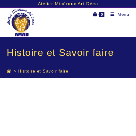
Atelier Minéraux Art Déco
Menu
0
Histoire et Savoir faire
>
Histoire et Savoir faire