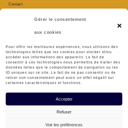
Contact
Mon compte
Gérer le consentement
aux cookies
Pour offrir les meilleures expériences, nous utilisons des
S’ouvre
S’ouvre
technologies telles que les cookies pour stocker et/ou
accéder aux informations des appareils. Le fait de
Adresse :
consentir à ces technologies nous permettra de traiter des
Ambares et Lagrave
dans
dans
données telles que le comportement de navigation ou les
ID uniques sur ce site. Le fait de ne pas consentir ou de
Téléphone :
un
un
retirer son consentement peut avoir un effet négatif sur
0629416839
certaines caractéristiques et fonctions.
nouvel
nouvel
S’ouvre
E-mail :
ateliermineraux@gmail.
Accepter
onglet
onglet
dans
S’ouvre
com
dans
Refuser
votre
votre
application
Contact
Mon compte
CGV
Mentions Légales
application
Voir les préférences