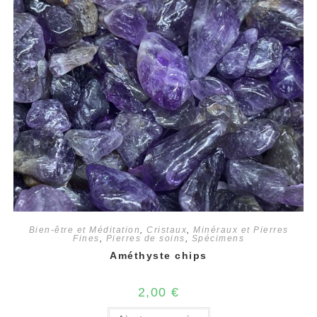
Bien-être et Méditation
,
Cristaux
,
Minéraux et Pierres
Fines
,
Pierres de soins
,
Spécimens
Améthyste chips
2,00
€