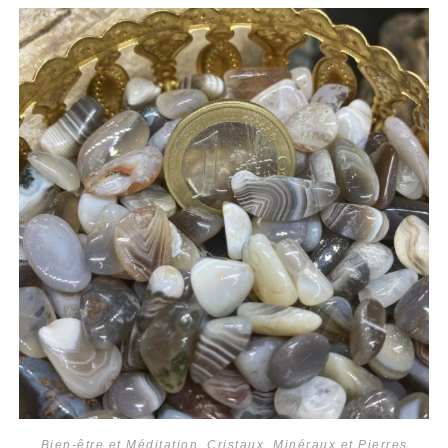
Bien-être et Méditation
,
Cristaux
,
Minéraux et Pierres