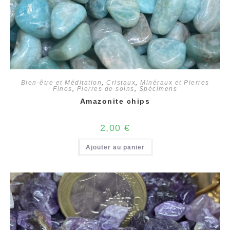
Bien-être et Méditation
,
Cristaux
,
Minéraux et Pierres
Fines
,
Pierres de soins
,
Spécimens
Amazonite chips
2,00
€
Ajouter au panier