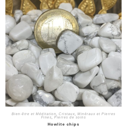
Bien-être et Méditation
,
Cristaux
,
Minéraux et Pierres
Fines
,
Pierres de soins
Howlite chips