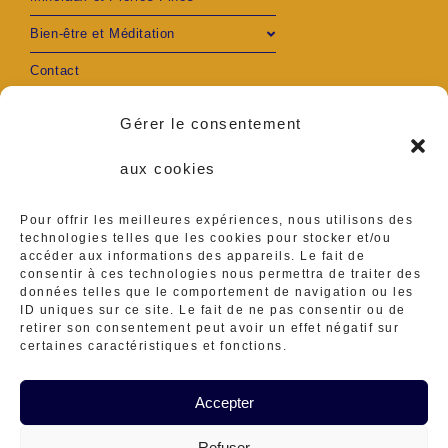
Bien-être et Méditation
Contact
Mon compte
Gérer le consentement
aux cookies
Pour offrir les meilleures expériences, nous utilisons des
S’ouvre
S’ouvre
technologies telles que les cookies pour stocker et/ou
accéder aux informations des appareils. Le fait de
Adresse :
consentir à ces technologies nous permettra de traiter des
Ambares et Lagrave
dans
dans
données telles que le comportement de navigation ou les
ID uniques sur ce site. Le fait de ne pas consentir ou de
Téléphone :
un
un
retirer son consentement peut avoir un effet négatif sur
0629416839
certaines caractéristiques et fonctions.
nouvel
nouvel
S’ouvre
E-mail :
ateliermineraux@gmail.
Accepter
onglet
onglet
dans
S’ouvre
com
dans
Refuser