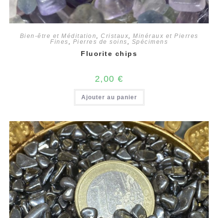
Bien-être et Méditation
,
Cristaux
,
Minéraux et Pierres
Fines
,
Pierres de soins
,
Spécimens
Fluorite chips
2,00
€
Ajouter au panier