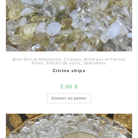
Bien-être et Méditation
,
Cristaux
,
Minéraux et Pierres
Fines
,
Pierres de soins
,
Spécimens
Citrine chips
2,00
€
Ajouter au panier