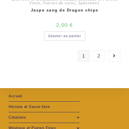
Fines
,
Pierres de soins
,
Spécimens
Jaspe sang de Dragon chips
2,00
€
Ajouter au panier
1
2
Accueil
Histoire et Savoir-faire
Créations
Minéraux et Pierres Fines