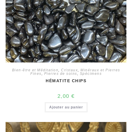
Bien-être et Méditation
,
Cristaux
,
Minéraux et Pierres
Fines
,
Pierres de soins
,
Spécimens
HÉMATITE CHIPS
2,00
€
Ajouter au panier