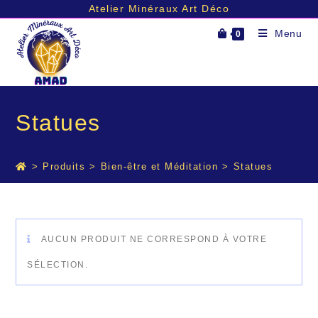
Atelier Minéraux Art Déco
Skip
Menu
0
to
content
Statues
>
Produits
>
Bien-être et Méditation
>
Statues
AUCUN PRODUIT NE CORRESPOND À VOTRE
SÉLECTION.