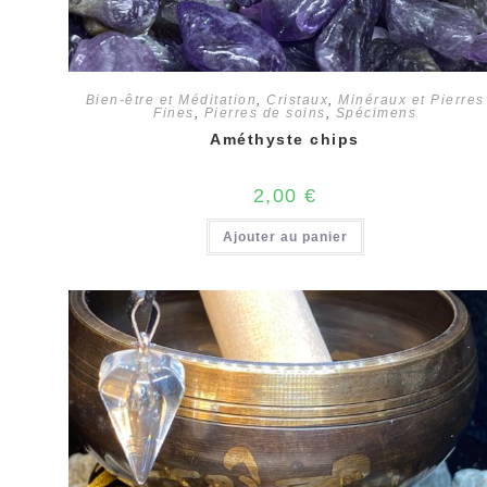
Bien-être et Méditation
,
Cristaux
,
Minéraux et Pierres
Fines
,
Pierres de soins
,
Spécimens
Améthyste chips
2,00
€
Ajouter au panier