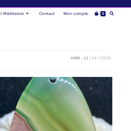
Toggle
et Méditation
Contact
Mon compte
0
website
search
VOIR :
12
24
TOUS