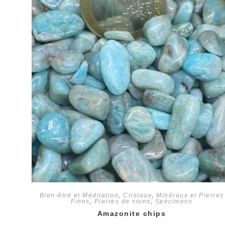
Bien-être et Méditation
,
Cristaux
,
Minéraux et Pierres
Fines
,
Pierres de soins
,
Spécimens
Amazonite chips