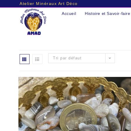
Atelier Minéraux Art Déco
Skip
Accueil
Histoire et Savoir-faire
to
content
Tri par défaut