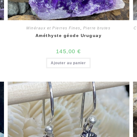
Minéraux et Pierres Fines
,
Pierre brutes
C
Améthyste géode Uruguay
145,00
€
Ajouter au panier