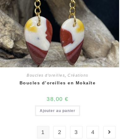
Boucles d'oreilles
,
Créations
Boucles d’oreilles en Mokaïte
38,00
€
Ajouter au panier
1
2
3
4