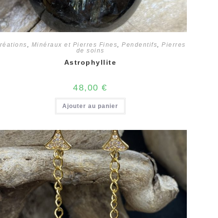
réations
,
Minéraux et Pierres Fines
,
Pendentifs
,
Pierres
de soins
Astrophyllite
48,00
€
Ajouter au panier