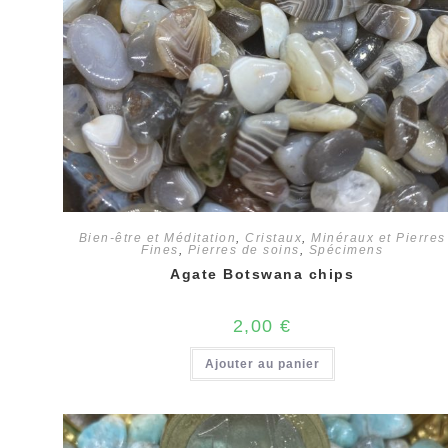
Bien-être et Méditation
,
Cristaux
,
Minéraux et Pierres
Fines
,
Pierres de soins
,
Spécimens
Agate Botswana chips
2,00
€
Ajouter au panier