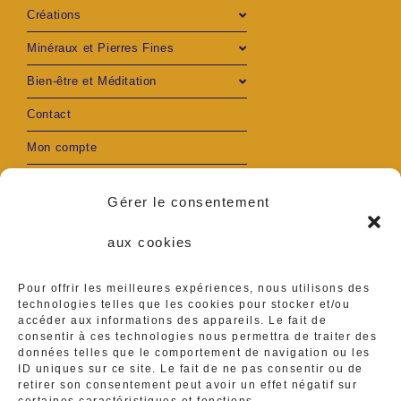
Créations
Minéraux et Pierres Fines
Bien-être et Méditation
Contact
Mon compte
Gérer le consentement
aux cookies
S’ouvre
S’ouvre
Adresse :
Pour offrir les meilleures expériences, nous utilisons des
Ambares et Lagrave
dans
dans
technologies telles que les cookies pour stocker et/ou
accéder aux informations des appareils. Le fait de
Téléphone :
un
un
consentir à ces technologies nous permettra de traiter des
0629416839
données telles que le comportement de navigation ou les
ID uniques sur ce site. Le fait de ne pas consentir ou de
nouvel
nouvel
S’ouvre
retirer son consentement peut avoir un effet négatif sur
E-mail :