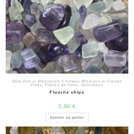
Bien-être et Méditation
,
Cristaux
,
Minéraux et Pierres
Fines
,
Pierres de soins
,
Spécimens
Fluorite chips
2,00
€
Ajouter au panier