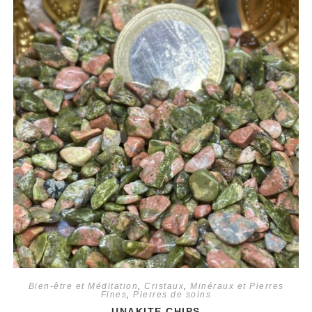
Bien-être et Méditation
,
Cristaux
,
Minéraux et Pierres
Fines
,
Pierres de soins
UNAKITE CHIPS