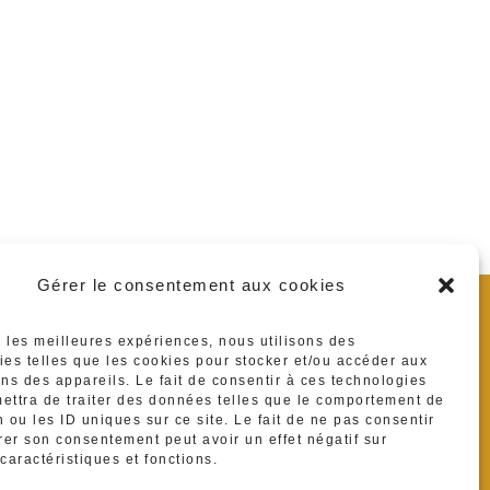
Gérer le consentement aux cookies
se :
es et Lagrave
r les meilleures expériences, nous utilisons des
hone :
ies telles que les cookies pour stocker et/ou accéder aux
ons des appareils. Le fait de consentir à ces technologies
416839
ettra de traiter des données telles que le comportement de
 ou les ID uniques sur ce site. Le fait de ne pas consentir
l :
irer son consentement peut avoir un effet négatif sur
ermineraux@gmail.com
caractéristiques et fonctions.