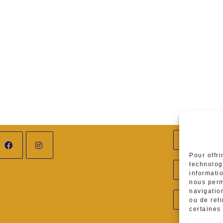
Adres
Ambar
Pour offri
Télép
technolog
informati
0629
nous perm
navigation
E-mai
ou de ret
ateli
certaines 