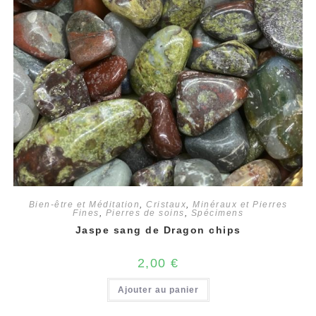
Bien-être et Méditation
,
Cristaux
,
Minéraux et Pierres
Fines
,
Pierres de soins
,
Spécimens
Jaspe sang de Dragon chips
2,00
€
Ajouter au panier