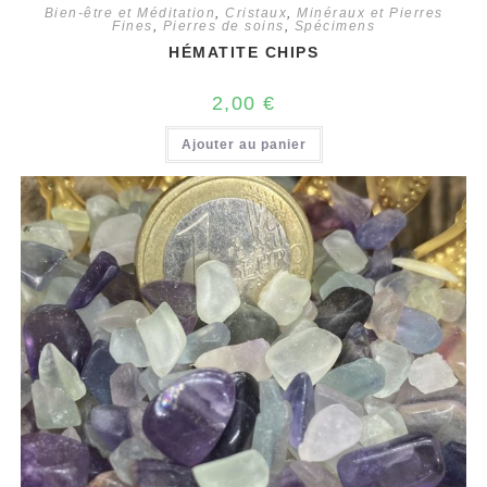
Bien-être et Méditation
,
Cristaux
,
Minéraux et Pierres
Fines
,
Pierres de soins
,
Spécimens
HÉMATITE CHIPS
2,00
€
Ajouter au panier