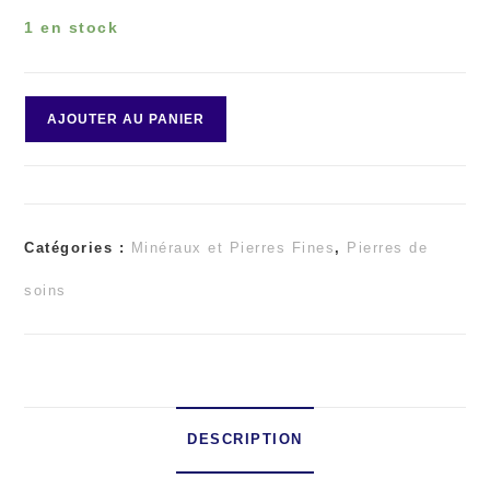
1 en stock
quantité
AJOUTER AU PANIER
de
Opale
Catégories :
Minéraux et Pierres Fines
,
Pierres de
dendritique
soins
ou
Merlinite
DESCRIPTION