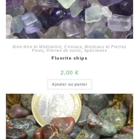
Bien-être et Méditation
,
Cristaux
,
Minéraux et Pierres
Fines
,
Pierres de soins
,
Spécimens
Fluorite chips
2,00
€
Ajouter au panier