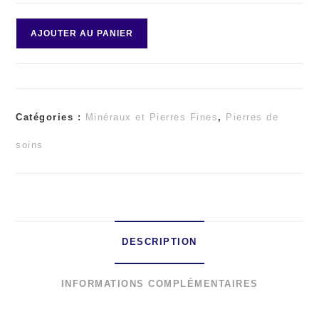
quantité
AJOUTER AU PANIER
de
Opale
Catégories :
Minéraux et Pierres Fines
,
Pierres de
dendritique
soins
ou
Merlinite
DESCRIPTION
INFORMATIONS COMPLÉMENTAIRES