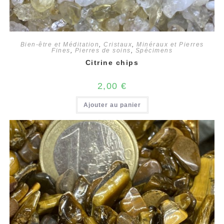
Bien-être et Méditation
,
Cristaux
,
Minéraux et Pierres
Fines
,
Pierres de soins
,
Spécimens
Citrine chips
2,00
€
Ajouter au panier