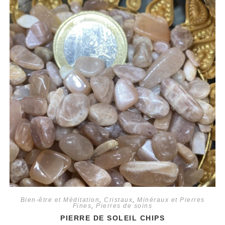
Bien-être et Méditation
,
Cristaux
,
Minéraux et Pierres
Fines
,
Pierres de soins
PIERRE DE SOLEIL CHIPS