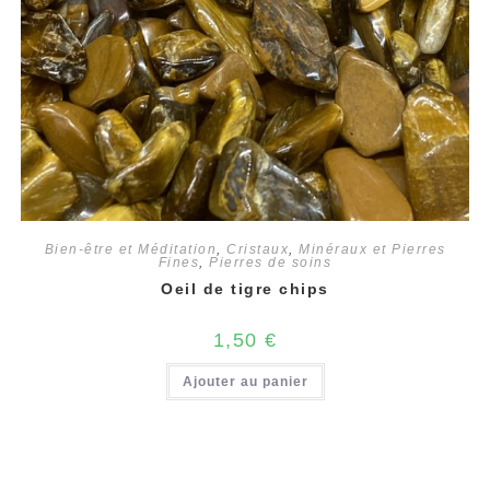
Bien-être et Méditation
,
Cristaux
,
Minéraux et Pierres
Fines
,
Pierres de soins
Oeil de tigre chips
1,50
€
Ajouter au panier