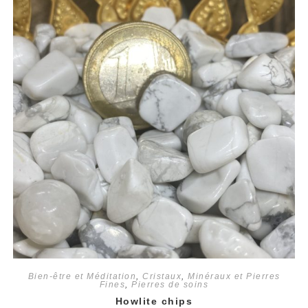
Bien-être et Méditation
,
Cristaux
,
Minéraux et Pierres
Fines
,
Pierres de soins
Howlite chips