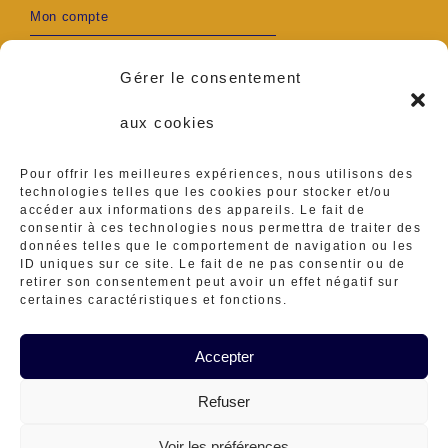
Mon compte
Gérer le consentement
aux cookies
S’ouvre
S’ouvre
Adresse :
Pour offrir les meilleures expériences, nous utilisons des
Ambares et Lagrave
dans
dans
technologies telles que les cookies pour stocker et/ou
accéder aux informations des appareils. Le fait de
Téléphone :
un
un
consentir à ces technologies nous permettra de traiter des
0629416839
données telles que le comportement de navigation ou les
ID uniques sur ce site. Le fait de ne pas consentir ou de
nouvel
nouvel
S’ouvre
retirer son consentement peut avoir un effet négatif sur
E-mail :
certaines caractéristiques et fonctions.
ateliermineraux@gmail.
onglet
onglet
dans
S’ouvre
com
dans
Accepter
votre
votre
application
Contact
Mon compte
CGV
Mentions Légales
application
Refuser
Politique de Confidentialité
Politique de cookies (UE)
Conditions générales
Voir les préférences