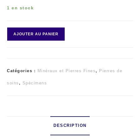
1 en stock
quantité
AJOUTER AU PANIER
de
Opale
Catégories :
Minéraux et Pierres Fines
,
Pierres de
Dendritique
soins
,
Spécimens
ou
Merlinite
DESCRIPTION