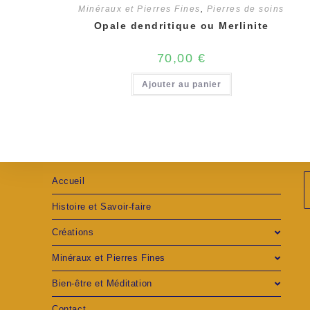
Minéraux et Pierres Fines
,
Pierres de soins
Opale dendritique ou Merlinite
70,00
€
Ajouter au panier
Accueil
Histoire et Savoir-faire
S
Créations
d
Minéraux et Pierres Fines
u
Bien-être et Méditation
Contact