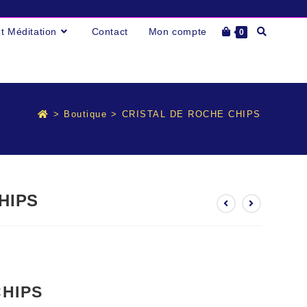
Toggle
et Méditation
Contact
Mon compte
0
website
search
>
Boutique
>
CRISTAL DE ROCHE CHIPS
HIPS
CHIPS