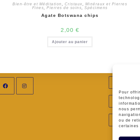
Bien-être et Méditation
,
Cristaux
,
Minéraux et Pierres
Fines
,
Pierres de soins
,
Spécimens
Agate Botswana chips
2,00
€
Ajouter au panier
Adres
Ambar
Pour offri
Télép
technolog
’ouvre
S’ouvre
informati
0629
nous perm
S’ouv
ans
dans
navigation
E-mai
ou de ret
ateli
dans
certaines 
n
un
votre