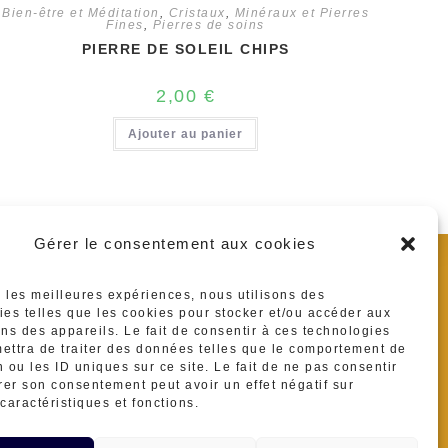
Bien-être et Méditation
,
Cristaux
,
Minéraux et Pierres
Fines
,
Pierres de soins
PIERRE DE SOLEIL CHIPS
2,00
€
Ajouter au panier
Gérer le consentement aux cookies
se :
es et Lagrave
r les meilleures expériences, nous utilisons des
hone :
ies telles que les cookies pour stocker et/ou accéder aux
ons des appareils. Le fait de consentir à ces technologies
416839
ettra de traiter des données telles que le comportement de
re
 ou les ID uniques sur ce site. Le fait de ne pas consentir
l :
irer son consentement peut avoir un effet négatif sur
S’ouvre
ermineraux@gmail.com
caractéristiques et fonctions.
dans
votre
application