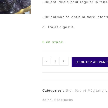
Elle est idéale pour réguler la tensi
Elle harmonise enfin la flore intes
du trajet digestif.
6 en stock
-
+
quantité
AJOUTER AU PANI
de
Améthyste
Catégories :
Bien-être et Méditation
chips
soins
,
Spécimens