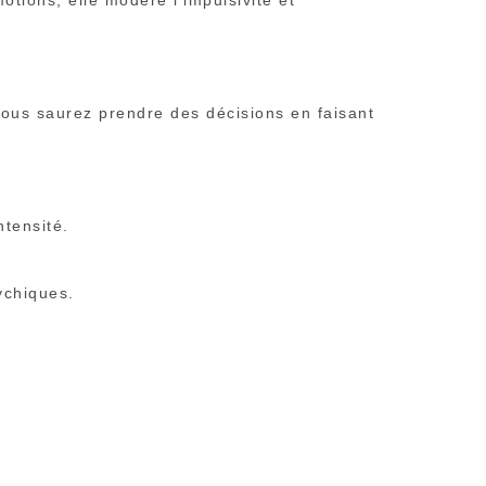
otions, elle modère l’impulsivité et
 vous saurez prendre des décisions en faisant
ntensité.
ychiques.