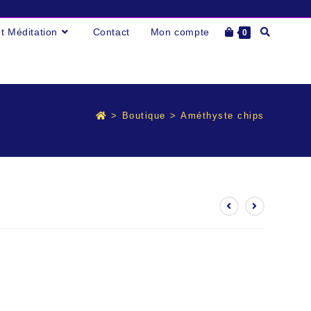
Toggle
et Méditation
Contact
Mon compte
0
website
search
>
Boutique
>
Améthyste chips