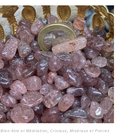
Bien-être et Méditation
,
Cristaux
,
Minéraux et Pierres