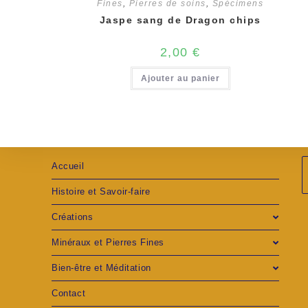
Fines
,
Pierres de soins
,
Spécimens
Jaspe sang de Dragon chips
2,00
€
Ajouter au panier
Accueil
Histoire et Savoir-faire
S
Créations
d
Minéraux et Pierres Fines
u
Bien-être et Méditation
Contact
n