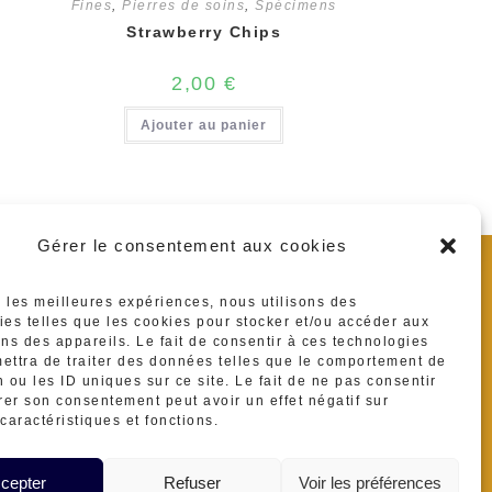
Fines
,
Pierres de soins
,
Spécimens
Strawberry Chips
2,00
€
Ajouter au panier
Gérer le consentement aux cookies
se :
es et Lagrave
r les meilleures expériences, nous utilisons des
hone :
ies telles que les cookies pour stocker et/ou accéder aux
ons des appareils. Le fait de consentir à ces technologies
416839
ettra de traiter des données telles que le comportement de
re
 ou les ID uniques sur ce site. Le fait de ne pas consentir
l :
irer son consentement peut avoir un effet négatif sur
S’ouvre
ermineraux@gmail.com
caractéristiques et fonctions.
dans
votre
application
cepter
Refuser
Voir les préférences