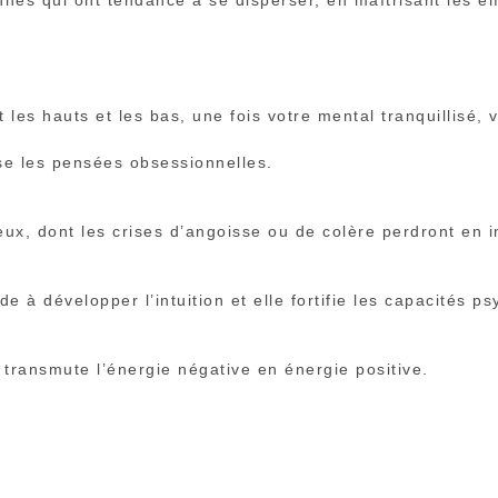
nes qui ont tendance à se disperser, en maîtrisant les ém
 les hauts et les bas, une fois votre mental tranquillisé,
sse les pensées obsessionnelles.
ux, dont les crises d’angoisse ou de colère perdront en i
 à développer l’intuition et elle fortifie les capacités ps
e transmute l’énergie négative en énergie positive.