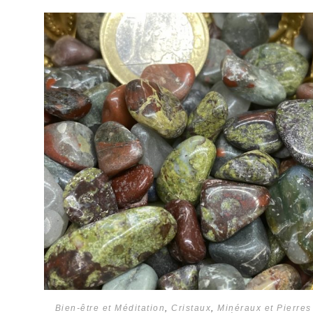
Bien-être et Méditation
,
Cristaux
,
Minéraux et Pierres