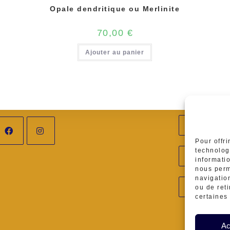
Opale dendritique ou Merlinite
70,00
€
Ajouter au panier
Adres
Ambar
Pour offri
Télép
technolog
’ouvre
S’ouvre
informati
0629
nous perm
S’ouv
ans
dans
navigation
E-mai
ou de ret
ateli
dans
certaines 
n
un
votre
ouvel
nouvel
Ac