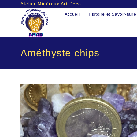
Atelier Minéraux Art Déco
Skip
Accueil
Histoire et Savoir-faire
to
content
Améthyste chips