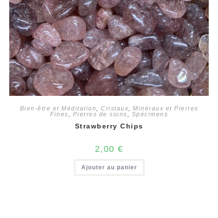
Bien-être et Méditation
,
Cristaux
,
Minéraux et Pierres
Fines
,
Pierres de soins
,
Spécimens
Strawberry Chips
2,00
€
Ajouter au panier