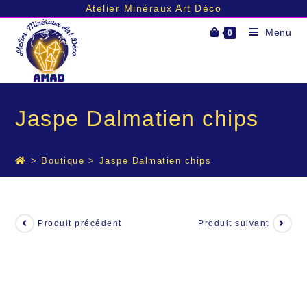
Atelier Minéraux Art Déco
Skip
Menu
0
to
content
Jaspe Dalmatien chips
>
Boutique
>
Jaspe Dalmatien chips
Produit précédent
Produit suivant