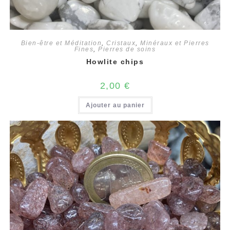
Bien-être et Méditation
,
Cristaux
,
Minéraux et Pierres
Fines
,
Pierres de soins
Howlite chips
2,00
€
Ajouter au panier