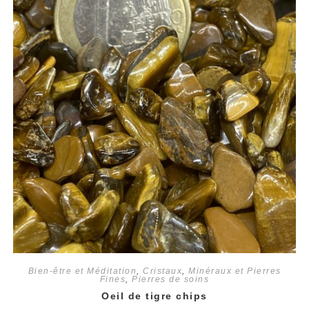
Bien-être et Méditation
,
Cristaux
,
Minéraux et Pierres
Fines
,
Pierres de soins
Oeil de tigre chips