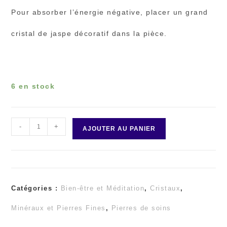
Pour absorber l’énergie négative, placer un grand
cristal de jaspe décoratif dans la pièce.
6 en stock
-
+
quantité
AJOUTER AU PANIER
de
Jaspe
Catégories :
Bien-être et Méditation
,
Cristaux
,
Dalmatien
Minéraux et Pierres Fines
,
Pierres de soins
chips