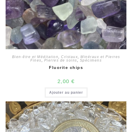
Bien-être et Méditation
,
Cristaux
,
Minéraux et Pierres
Fines
,
Pierres de soins
,
Spécimens
Fluorite chips
2,00
€
Ajouter au panier