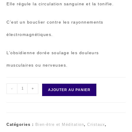
Elle régule la circulation sanguine et la tonifie.
C’est un bouclier contre les rayonnements
électromagnétiques.
L’obsidienne dorée soulage les douleurs
musculaires ou nerveuses.
-
+
quantité
AJOUTER AU PANIER
de
Obsisienne
Catégories :
Bien-être et Méditation
,
Cristaux
,
dorée