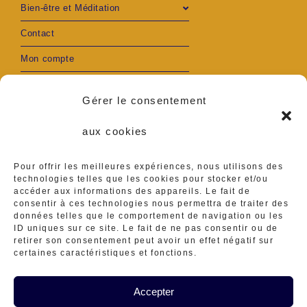
Bien-être et Méditation
Contact
Mon compte
Gérer le consentement
aux cookies
S’ouvre
S’ouvre
Adresse :
Pour offrir les meilleures expériences, nous utilisons des
Ambares et Lagrave
dans
dans
technologies telles que les cookies pour stocker et/ou
accéder aux informations des appareils. Le fait de
Téléphone :
un
un
consentir à ces technologies nous permettra de traiter des
0629416839
données telles que le comportement de navigation ou les
ID uniques sur ce site. Le fait de ne pas consentir ou de
nouvel
nouvel
S’ouvre
retirer son consentement peut avoir un effet négatif sur
E-mail :
certaines caractéristiques et fonctions.
ateliermineraux@gmail.
onglet
onglet
dans
S’ouvre
com
dans
Accepter
votre
votre
application