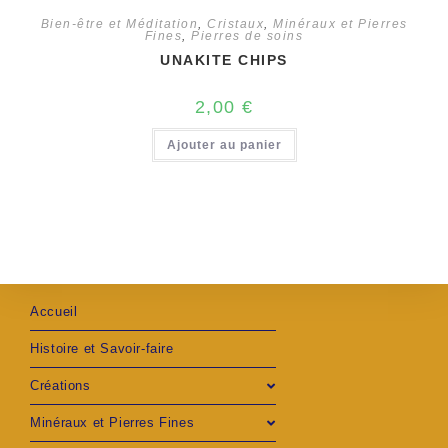
Bien-être et Méditation
,
Cristaux
,
Minéraux et Pierres
Fines
,
Pierres de soins
UNAKITE CHIPS
2,00
€
Ajouter au panier
Accueil
Histoire et Savoir-faire
Créations
Minéraux et Pierres Fines