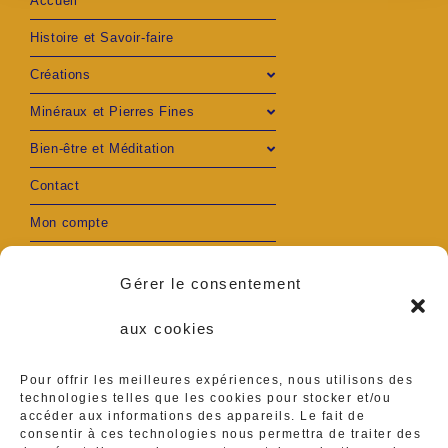
Accueil
Histoire et Savoir-faire
Créations
Minéraux et Pierres Fines
Bien-être et Méditation
Contact
Mon compte
Gérer le consentement
aux cookies
S’ouvre
S’ouvre
Adresse :
Pour offrir les meilleures expériences, nous utilisons des
Ambares et Lagrave
dans
dans
technologies telles que les cookies pour stocker et/ou
accéder aux informations des appareils. Le fait de
Téléphone :
un
un
consentir à ces technologies nous permettra de traiter des