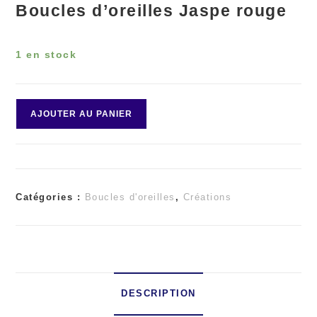
Boucles d’oreilles Jaspe rouge
1 en stock
quantité
AJOUTER AU PANIER
de
Boucles
Catégories :
Boucles d'oreilles
,
Créations
d'oreilles
Jaspe
rouge
DESCRIPTION