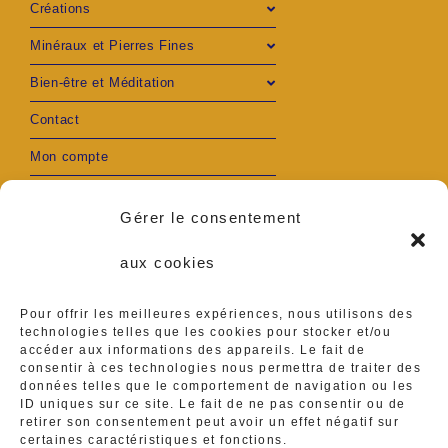
Créations
Minéraux et Pierres Fines
Bien-être et Méditation
Contact
Mon compte
Gérer le consentement
aux cookies
S’ouvre
S’ouvre
Adresse :
Pour offrir les meilleures expériences, nous utilisons des
Ambares et Lagrave
dans
dans
technologies telles que les cookies pour stocker et/ou
accéder aux informations des appareils. Le fait de
Téléphone :
un
un
consentir à ces technologies nous permettra de traiter des
0629416839
données telles que le comportement de navigation ou les
ID uniques sur ce site. Le fait de ne pas consentir ou de
nouvel
nouvel
S’ouvre
retirer son consentement peut avoir un effet négatif sur
E-mail :
certaines caractéristiques et fonctions.
ateliermineraux@gmail.