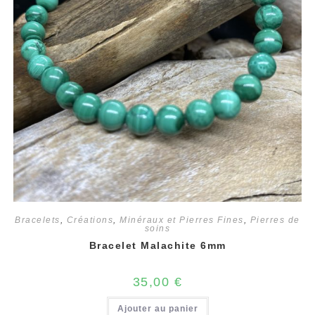
Bracelets
,
Créations
,
Minéraux et Pierres Fines
,
Pierres de
soins
Bracelet Malachite 6mm
35,00
€
Ajouter au panier