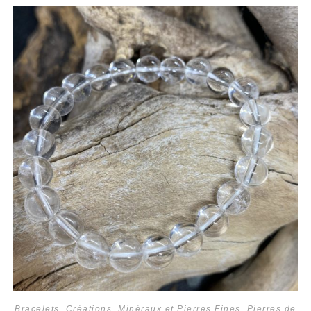
Bracelets
,
Créations
,
Minéraux et Pierres Fines
,
Pierres de