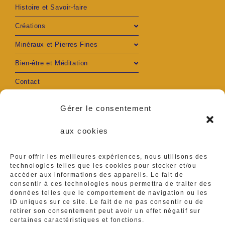
Histoire et Savoir-faire
Créations
Minéraux et Pierres Fines
Bien-être et Méditation
Contact
Mon compte
Gérer le consentement
aux cookies
Pour offrir les meilleures expériences, nous utilisons des
S’ouvre
S’ouvre
technologies telles que les cookies pour stocker et/ou
accéder aux informations des appareils. Le fait de
Adresse :
consentir à ces technologies nous permettra de traiter des
Ambares et Lagrave
dans
dans
données telles que le comportement de navigation ou les
ID uniques sur ce site. Le fait de ne pas consentir ou de
Téléphone :
un
un
retirer son consentement peut avoir un effet négatif sur
0629416839
certaines caractéristiques et fonctions.