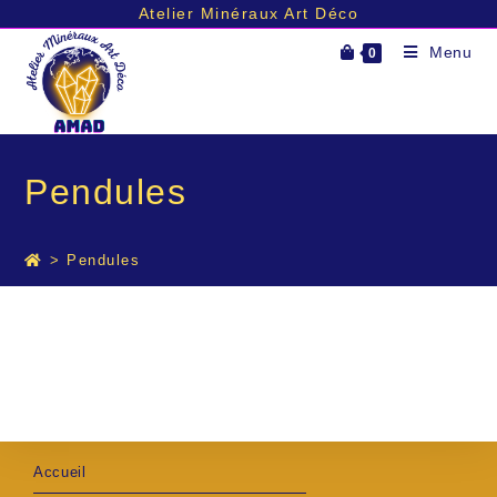
Atelier Minéraux Art Déco
Skip
Menu
0
to
content
Pendules
>
Pendules
Accueil