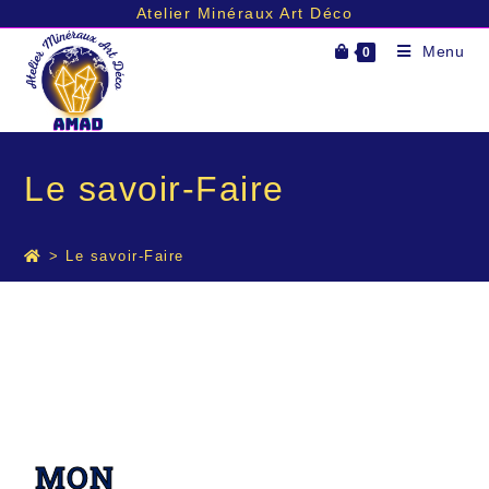
Atelier Minéraux Art Déco
Menu
0
Le savoir-Faire
>
Le savoir-Faire
MON