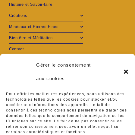
Histoire et Savoir-faire
Créations
Minéraux et Pierres Fines
Bien-être et Méditation
Contact
Mon compte
Gérer le consentement
aux cookies
Pour offrir les meilleures expériences, nous utilisons des
S’ouvre
S’ouvre
technologies telles que les cookies pour stocker et/ou
accéder aux informations des appareils. Le fait de
Adresse :
consentir à ces technologies nous permettra de traiter des
Ambares et Lagrave
dans
dans
données telles que le comportement de navigation ou les
ID uniques sur ce site. Le fait de ne pas consentir ou de
Téléphone :
un
un
retirer son consentement peut avoir un effet négatif sur
0629416839
certaines caractéristiques et fonctions.