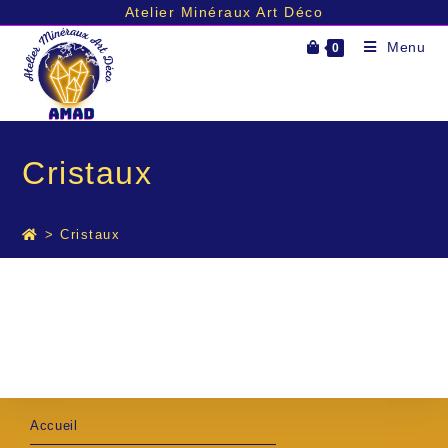
Atelier Minéraux Art Déco
Skip
Menu
0
to
content
Cristaux
>
Cristaux
Accueil