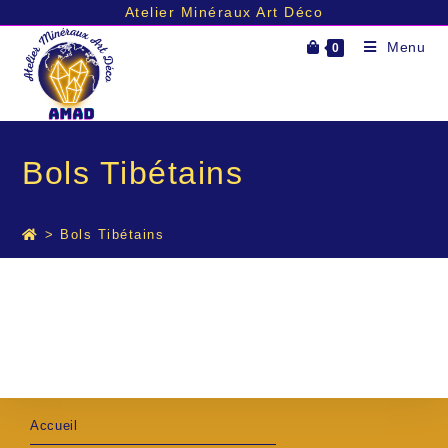
Atelier Minéraux Art Déco
Menu
0
Bols Tibétains
>
Bols Tibétains
Accueil